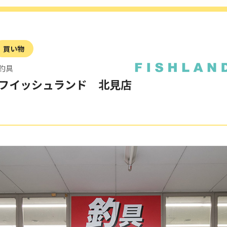
買い物
釣具
フイッシュランド 北見店