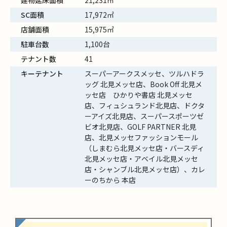
建物延床面積
21,231㎡
SC面積
17,972㎡
店舗面積
15,975㎡
駐車台数
1,100台
テナント数
41
キーテナント
スーパーアークスメッセ、ツルハドラ
ッグ 北見メッセ店、Book Off 北見メ
ッセ店 ひかりや書店 北見メッセ
店、フィュシュランド北見店、ドクタ
ーアイズ北見店、スーパースポーツゼ
ビオ北見店、GOLF PARTNER 北見
店、北見メッセファッションモール
（しまむら北見メッセ店・バースディ
北見メッセ店・アベイル北見メッセ
店・シャンブル北見メッセ店）、カレ
ーのちから 本店